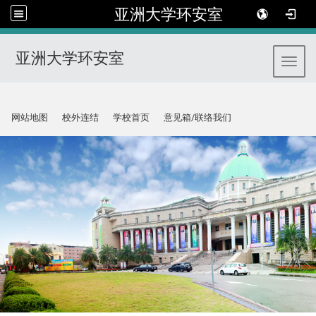
亚洲大学环安室
亚洲大学环安室
Toggl
:::
网站地图
校外连结
学校首页
意见箱/联络我们