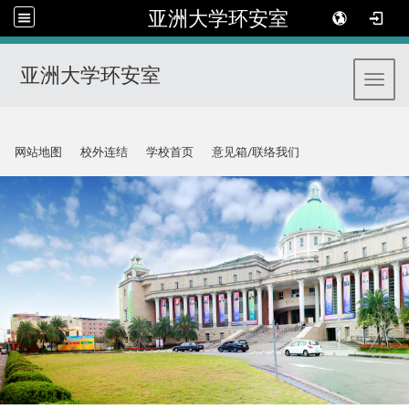
亚洲大学环安室
亚洲大学环安室
Toggl
:::
网站地图
校外连结
学校首页
意见箱/联络我们