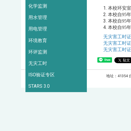
化学监测
本校环安室
本校自95年
用水管理
本校自95年
本校自95年
用电管理
无灾害工时证明
环境教育
无灾害工时证明
无灾害工时
环评监测
Share
无灾工时
ISO验证专区
地址：41354 
造访人次 : 3373907
STARS 3.0