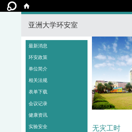
亚洲大学环安室
:::
最新消息
环安政策
单位简介
相关法规
表单下载
会议记录
健康资讯
实验安全
无灾工时