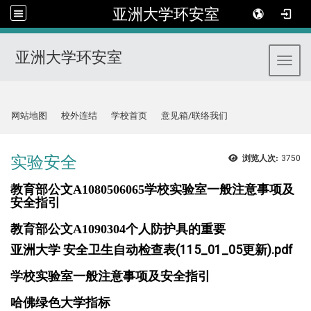
亚洲大学环安室
亚洲大学环安室
Toggl
:::
网站地图
校外连结
学校首页
意见箱/联络我们
实验安全
浏览人次:
3750
教育部公文A1080506065学校实验室一般注意事项及
安全指引
教育部公文A1090304个人防护具的重要
亚洲大学 安全卫生自动检查表(115_01_05更新).pdf
学校实验室一般注意事项及安全指引
哈佛绿色大学指标