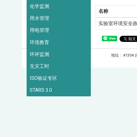
化学监测
名称
用水管理
实验室环境安全
用电管理
Share
环境教育
环评监测
地址：41354 
造访人次 : 3383104
无灾工时
ISO验证专区
STARS 3.0