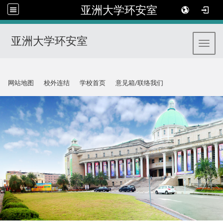
亚洲大学环安室
亚洲大学环安室
Toggl
:::
网站地图
校外连结
学校首页
意见箱/联络我们