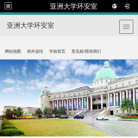
亚洲大学环安室
亚洲大学环安室
Toggl
:::
网站地图
校外连结
学校首页
意见箱/联络我们