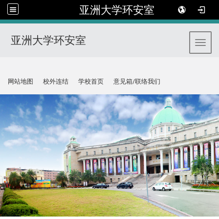
亚洲大学环安室
亚洲大学环安室
Toggl
:::
网站地图
校外连结
学校首页
意见箱/联络我们