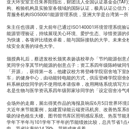
亚大环安室主任朱界阳指出，财团法人全国认证基金会(TAF
构、检验机构及实验室各领域的国际认证，极具认证公信力；
育服务机构ISO50001能源管理系统，亚洲大学是台湾第一
朱主任也强调，亚大前年已通过ISO140001环境管理系统验证
能源管理验证，持续展现关心环境、爱护生态、珍惜资源的
为快速，各项评比绩效卓着，能与国际接轨的大学。未来全
续安全友善的绿色大学。
颁授典礼后，蔡进发校长颁奖表扬该校举办「节约能源创意
奖同学分享其节约能源的创意点子；资工系四年级陈峙锨同
「开源」，获得第一名，他建议校方将登峰学院宿舍地下室
车」的健身中心，由动能转电能的方式，供应登峰学院宿舍
科系林妏纹同学的不使用纸本请假单，改用网络系统填写方
名是生物与医学资讯系四年级郭家珍同学的「设定宿舍冷气
会场外的走廊，展出得奖作品的海报及响应6月5日世界环境
大近年来节能案例，如建置绿能云端资讯机房、改善热泵系
吸的绿色植生大楼、图书馆书库区照明感应系统、热泵节能系
学年下半年与101学年下半年的节能绩效比较，总共节省1点4
电，节省比率约14.79%，节能成效卓着。