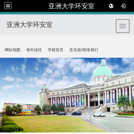
亚洲大学环安室
亚洲大学环安室
Toggl
:::
网站地图
校外连结
学校首页
意见箱/联络我们