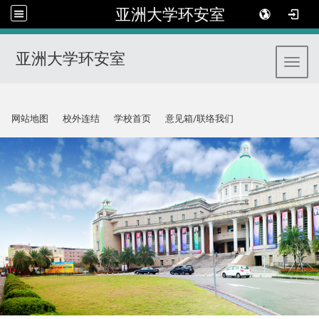
亚洲大学环安室
亚洲大学环安室
Toggl
:::
网站地图
校外连结
学校首页
意见箱/联络我们