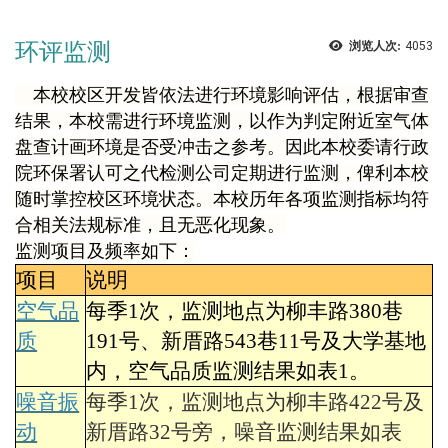
环评监测
浏览人次:
4053
本校校区开发皆依法进行环境影响评估，根据审查
结果，本校需进行环境监测，以作为判定附近室气体
盘查计画环境是否受冲击之参考。因此本校委请行政
院环保署认可之代检测公司定期进行监测，俾利本校
随时掌控校区环境状态。本校历年各项监测指标均符
合相关法规标准，且无恶化现象。
监测项目及频率如下：
项目
说明
空气品
每季
1
次，监测地点为柳丰路
380
巷
质
191
号、新厝路
543
巷
11
号及大学基地
内，空气品质监测结果如表
1
。
噪音振
每季
1
次，监测地点为柳丰路
422
号及
动
新厝路
32
号旁，噪音监测结果如表