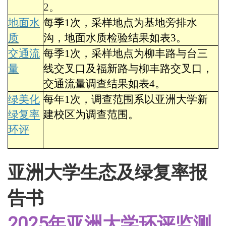
2
。
地面水
每季
1
次，采样地点为基地旁排水
质
沟，地面水质检验结果如表
3
。
交通流
每季
1
次，采样地点为柳丰路与台三
量
线交叉口及福新路与柳丰路交叉口，
交通流量调查结果如表
4
。
绿美化
每年
1
次，调查范围系以亚洲大学
新
绿复率
建校区为调查范围。
环评
亚洲大学生态及绿复率报
告书
2025年亚洲大学环评监测