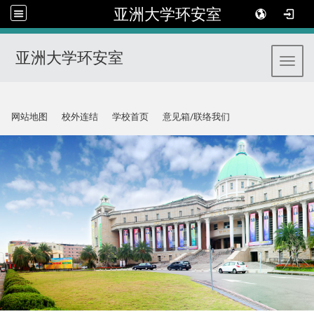
亚洲大学环安室
亚洲大学环安室
Toggl
:::
网站地图
校外连结
学校首页
意见箱/联络我们