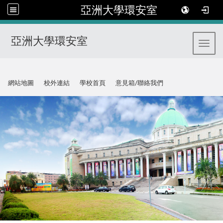
亞洲大學環安室
亞洲大學環安室
Toggl
:::
網站地圖
校外連結
學校首頁
意見箱/聯絡我們