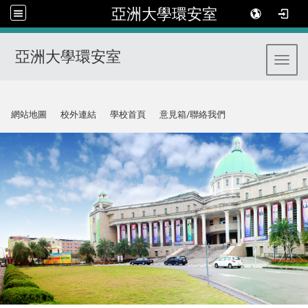
亞洲大學環安室
亞洲大學環安室
Toggl
:::
網站地圖
校外連結
學校首頁
意見箱/聯絡我們