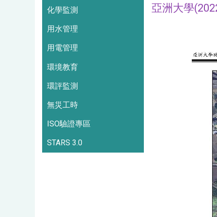
亞洲大學(20
化學監測
用水管理
用電管理
環境教育
環評監測
無災工時
ISO驗證專區
STARS 3.0