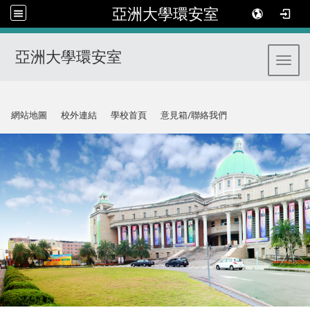
亞洲大學環安室
亞洲大學環安室
Toggl
:::
網站地圖
校外連結
學校首頁
意見箱/聯絡我們