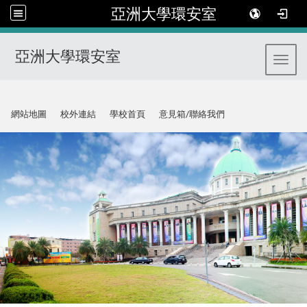
亞洲大學環安室
亞洲大學環安室
Toggl
:::
網站地圖
校外連結
學校首頁
意見箱/聯絡我們