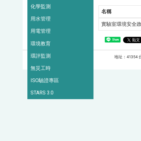
化學監測
名稱
用水管理
實驗室環境安全
用電管理
Share
環境教育
環評監測
地址：41354 
造訪人次 : 3383377
無災工時
ISO驗證專區
STARS 3.0