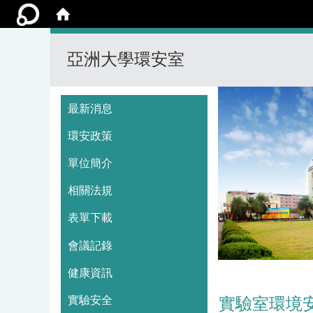
亞洲大學環安室
:::
最新消息
環安政策
單位簡介
相關法規
表單下載
會議記錄
健康資訊
實驗安全
實驗室環境