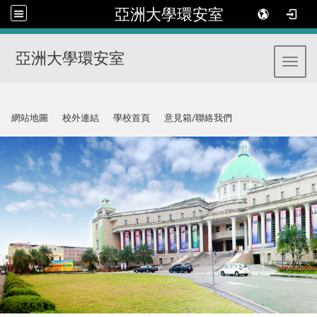
亞洲大學環安室
亞洲大學環安室
Toggl
:::
網站地圖
校外連結
學校首頁
意見箱/聯絡我們