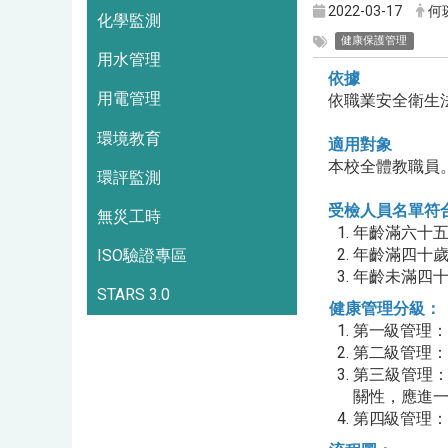
2022-03-17
何
化學監測
健康保護管理
用水管理
依據
用電管理
依職業安全衛生法
環境教育
適用對象
本校全體教職員
環評監測
受檢人員名單符
無災工時
年齡滿六十
ISO驗證專區
年齡滿四十歲
年齡未滿四
STARS 3.0
健康管理分級：
第一級管理
第二級管理
第三級管理
關性，應進
第四級管理