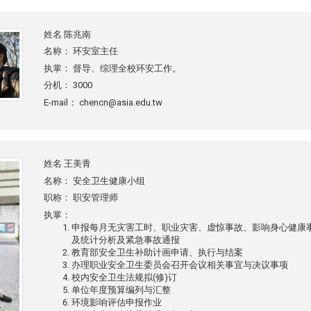
姓名
陈兆南
名称：
环安室主任
执掌：
督导、综理全校环安工作。
分机：
3000
E-mail：
chencn@asia.edu.tw
姓名
王美青
名称：
安全卫生健康小组
职称：
职安管理师
执掌：
申报每月无灾害工时、职业灾害、虚惊事故、影响身心健康
及统计分析及紧急事故通报
教育部安全卫生补助计画申请、执行与结案
办理职业安全卫生委员会召开会议相关事宜与决议事项
校内安全卫生法规拟(修)订
单位年度预算编列与汇整
环境影响评估申报作业