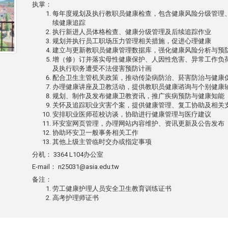
执掌：
每年度规划及执行教职员健康检查，包含健康风险分级管理
续健康追踪
执行新进人员体格检查、健康分级管理及后续追踪作业
规划并执行员工职场压力管理相关措施，促进心理健康
建立与更新教职员健康管理数据库，强化健康风险分析与预
增（修）订并落实母性健康保护、人因性危害、异常工作负
及执行职务遭受不法侵害预防计画
配合卫生主管机关政策，推动传染病防治、菸害防治与健康
办理健康讲座及卫教活动，提供教职员健康谘询与个别健康
规划、制作及发布健康卫教资讯，推广疾病预防与健康知能
关怀及追踪职业灾害个案，提供健康管理、复工协助及相关
安排职业医师莅校访谈，协助进行健康管理与医疗建议
环安室网页管理，办理网站内容维护、资讯更新及公告发布
协助环安卫一般事务相关工作
其他上级主管临时交办或指定事项
分机：
3364 L104办公室
E-mail：
n25031@asia.edu.tw
备注：
劳工健康护理人员安全卫生教育训练证书
高考护理师证书