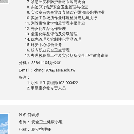
紧急应变柜防护器材采购与更新
实验(习)场所安全卫生管理与检查
实验室有害事业废弃物贮存暨清除处理作业
实验工作场所作业环境检测规划与执行
列管毒性化学物质管理申报作业
先驱化学品运作管理
危害化学品评估及分级管理
优先管理及管制性化学品管理
环安中心综合业务
校内职业安全卫生管理
办理教职员工生及实验场所安全卫生教育训练
分机：
3384 L104办公室
E-mail：
ching1978@asia.edu.tw
备注：
职业卫生管理师102-000422
甲级废弃物专责人员
姓名
何琬婷
名称：
安全卫生健康小组
职称：
职安护理师