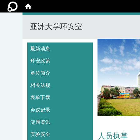
亚洲大学环安室
:::
最新消息
环安政策
单位简介
相关法规
表单下载
会议记录
健康资讯
实验安全
人员执掌