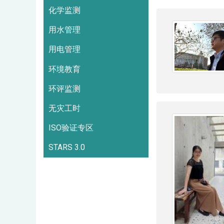
化学监测
用水管理
用电管理
环境教育
环评监测
无灾工时
ISO验证专区
STARS 3.0