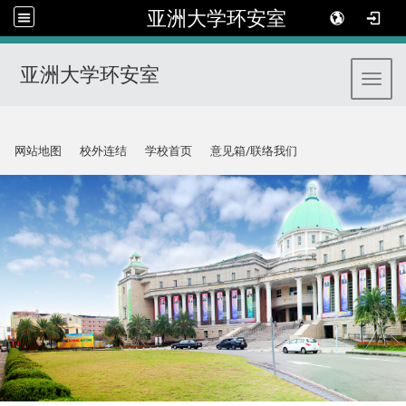
亚洲大学环安室
亚洲大学环安室
Toggl
:::
网站地图
校外连结
学校首页
意见箱/联络我们