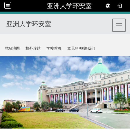
亚洲大学环安室
亚洲大学环安室
Toggl
:::
网站地图
校外连结
学校首页
意见箱/联络我们