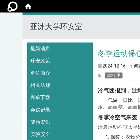
亚洲大学环安室
:::
最新消息
冬季运动保
环安政策
2024-12-16
何
单位简介
健康资讯
相关法规
冷气团报到，注
表单下载
气温一日比一日低
压、高血糖、高血
会议记录
冬季冷空气来袭
健康资讯
清晨运动不宜太早
实验安全
保暖：衣物