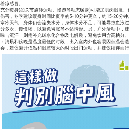
防着凉感冒。
充分暖身(如关节旋转运动、慢跑等动态暖身)可增加肌肉温度
伤害，冬季建议暖身时间比夏季的5-10分钟更久，约15-20分钟
是寒冷天气，身体仍会流失水分，身体水分不足，可能导致血液
分多次、慢慢喝，以避免胃胀等不适情形。另，户外活动中，建议每
的喘与流汗，则需补充碳水化合物及电解质，避免饮用含高糖分
整：清晨和傍晚是温度最低的时段，出入室内外也容易因低温会
机会，建议避开低温和温差较大的时段出门运动，并建议结伴而