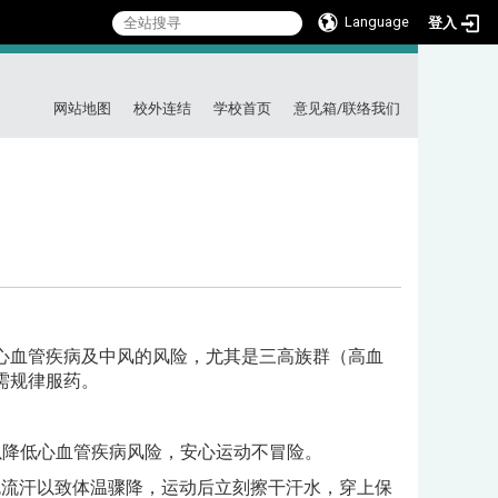
Language
登入
:::
网站地图
校外连结
学校首页
意见箱/联络我们
血管疾病及中风的风险，尤其是三高族群（高血
需规律服药。
以降低心血管疾病风险，安心运动不冒险。
免流汗以致体温骤降，运动后立刻擦干汗水，穿上保