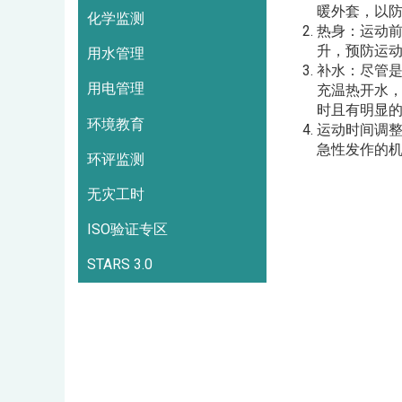
暖外套，以
化学监测
热身：运动前
升，预防运动
用水管理
补水：尽管
用电管理
充温热开水，
时且有明显
环境教育
运动时间调
急性发作的
环评监测
无灾工时
ISO验证专区
STARS 3.0