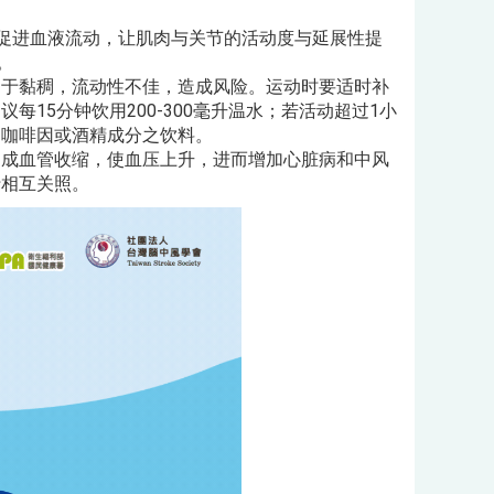
、促进血液流动，让肌肉与关节的活动度与延展性提
。
过于黏稠，流动性不佳，造成风险。运动时要适时补
15分钟饮用200-300毫升温水；若活动超过1小
、咖啡因或酒精成分之饮料。
造成血管收缩，使血压上升，进而增加心脏病和中风
行相互关照。