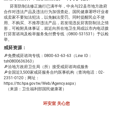
菸害防制法修正施行已满半年，中央与22县市地方政府
合作对违法产品及违法行为加强查处。国民健康署呼吁业者
或卖家不要知法犯法，以免触法受罚。同时提醒民众不使
用、不购买、不推荐违法产品，若发现违反菸害防制法之情
形，可检附具体事证，就近向所在地卫生局或以市内电话拨
打菸害谘询及检举服务免付费专线（0800-531531）予以检
举。
戒菸资源：
🔎免费戒菸谘询专线：0800-63-63-63（Line ID：
tsh0800636363）
🔎洽地方政府卫生局（所）接受戒菸谘询或服务
🔎全国近3,500家戒菸服务合约医事机构（查询电话：02-
2351-0120；网址：
https://ttc.hpa.gov.tw/Web/Agency.aspx
）
（来源：卫生福利部国民健康署）
环安室 关心您