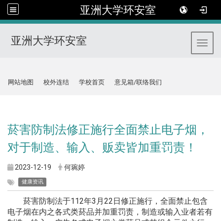
亚洲大学环安室
亚洲大学环安室
Toggl
:::
网站地图
校外连结
学校首页
意见箱/联络我们
:::
菸害防制法修正施行全面禁止电子烟，
对于制造、输入、贩卖皆加重罚责！
2023-12-19
何琬婷
健康资讯
菸害防制法于112年3月22日修正施行，全面禁止包含
电子烟在内之各式类菸品并加重罚责，制造或输入业者若有