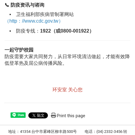
📞
防疫资讯与谘询
▪︎ 卫生福利部疾病管制署网站
（http：//www.cdc.gov.tw）
▪︎ 防疫专线：
1922（或0800-001922）
一起守护校园
防疫需要大家共同努力，从日常环境清洁做起，才能有效降
低登革热及屈公病传播风险
。
环安室 关心您
Print this page
Share
地址：41354 台中市雾峰区柳丰路500号 电话：(04) 2332-3456 转