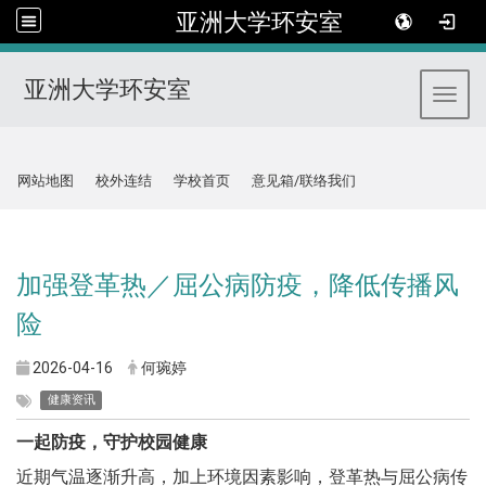
亚洲大学环安室
亚洲大学环安室
Toggl
:::
网站地图
校外连结
学校首页
意见箱/联络我们
:::
加强登革热／屈公病防疫，降低传播风
险
2026-04-16
何琬婷
健康资讯
一起防疫，守护校园健康
近期气温逐渐升高，加上环境因素影响，登革热与屈公病传