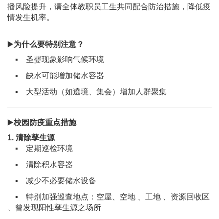
播风险提升，请全体教职员工生共同配合防治措施，降低疫
情发生机率。
▶
️为
什么要特别注意？
▪︎ 圣婴现象影响气候环境
▪︎ 缺水可能增加储水容器
▪︎ 大型活动（如遶境、集会）增加人群聚集
▶
校园防疫重点措施
1. 清除孳生源
▪︎ 定期巡检环境
▪︎ 清除积水容器
▪︎ 减少不必要储水设备
、
、
▪︎ 特别加强巡查地点：
空屋、空地
工地
资源回收区
、
曾发现
阳性
孳生源之场所