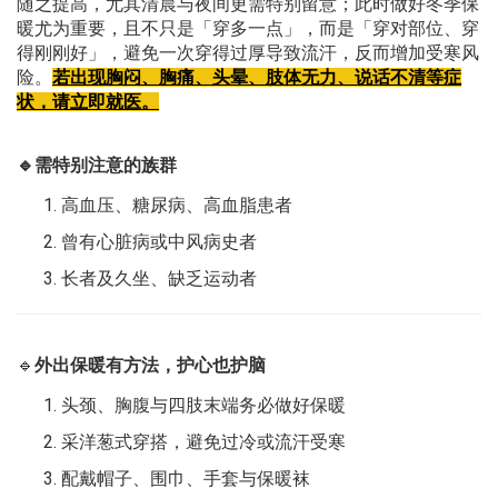
随之提高，尤其清晨与夜间更需特别留意；此时做好冬季保
暖尤为重要，且不只是「穿多一点」，而是「穿对部位、穿
得刚刚好」，避免一次穿得过厚导致流汗，反而增加受寒风
险。
若出现胸闷、胸痛、头晕、肢体无力、说话不清等症
状，请立即就医。
🔹
需特别注意的族群
高血压、糖尿病、高血脂患者
曾有心脏病或中风病史者
长者及久坐、缺乏运动者
🔹
外出保暖有方法，护心也护脑
头颈、胸腹与四肢末端
务必做好保暖
采洋葱式穿搭，避免过冷或流汗受寒
配戴帽子、围巾、手套与保暖袜