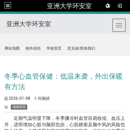
亚洲大学环安室
亚洲大学环安室
Toggl
:::
网站地图
校外连结
学校首页
意见箱/联络我们
:::
冬季心血管保健：低温来袭，外出保暖
有方法
2026-01-08
何琬婷
健康资讯
近期气温明显下降，冬季骤冷时血管容易收缩、血压上
升，进而增加心脏与脑部负担，心肌梗塞及脑中风的风险也