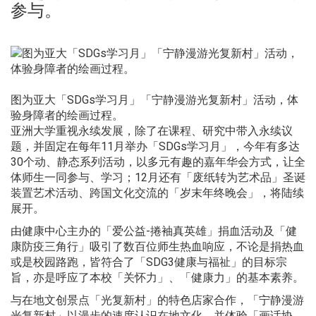
参与。
图为亚大「SDGs学习月」「宁静漫游光复新村」活动，体
验身障者的绘画过程。
亚洲大学重视永续发展，除了在课程、研究中带入永续议
题，并固定在每年11月举办「SDGs学习月」，今年有多达
30个动、静态系列活动，以多元有趣的嘉年华会方式，让全
体师生一同参与、学习；12月还有「废纸转为艺术品」圣诞
装置艺术活动、跨国文化交流的「岁末年终晚会」，将陆续
展开。
由健康中心主办的「爱公益-捲袖真英雄」捐血活动及「健
康防疫三角行」吸引了数百位师生热血响应，不论是捐热血
或是校园路跑，皆符合了「SDG3健康与福祉」的目标宗
旨，亦是呼应了本校「关怀力」、「健康力」的基本素养。
与在地文创景点「光复新村」的特色店家合作，「宁静漫游
光复新村」以漫步的速度认识在地文化，并体验「画话协