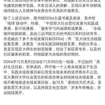
中医大张恒鸿所长带来中医药养生、周淑媚主任关注水湳文
化建筑的教学实践。丰富且深入的讲解，呈现出多年深耕场
域培植出人文精神与友善合作关系的丰饶果实。
除了上述活动外，图书馆SDGs主题书展及座谈、美术馆
「地球˙脉动中」特展、「中亚联大社会责任发展与实践成
果展」影片轮播展、「服务学习内涵课程成果展」、「永续
循环校园探索」及由三品书院主办的书苑日系列活动等等，
亦是融合了多个永续发展目标(SDGs)；而「亚大绿生活校园
提案竞赛」决赛及「永续实践深耕校园竞赛」构想分享会，
更是呈现亚大师生的创意能量，结合了各院系专长，以及对
社区服务的初衷、对校园更为永续的美好期待。
SDGs学习月系列活动在11月30日告一段落，不过如同「美
好生活目标」所承诺的，呼吁每一个人将永续落实于生活
中、实践永续发展目标以营造永续未来的追求将永不止息。
亚大秉持大学社会责任的初衷亦将会持续推动永续发展，持
续不断地推进永续发展目标，如12月「废纸转为艺术品」圣
诞装置艺术活动，以及跨国文化交流的「岁末年终晚会」亦
会陆续展开。