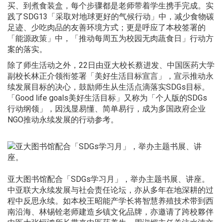
买、到煮食装盒，每个步骤都是老师带着学生携手完成。实
践了SDG13「采取对地球更好的气候行动」中，减少食物碳
足迹、少吃肉品的友善环境方式；更是呼应了本校签署的
「能源政策」中，「推动每周五为校园无肉蔬食日」行动方
案的落实。
除了师生活动之外，22日由亚大校长蔡进发、中国医药大学
副校长林正介领衔签署「美好生活目标宣言」，宣示推动永
续发展目标的决心，鼓励师生从生活点滴落实SDGs目标。
「Good life goals美好生活目标」又称为「个人版的SDGs
行动纲领」，因浅显易懂、简单易行，成为多国政府企业
NGO推动永续发展的行动参考。
亚大图书馆配合「SDGs学习月」，举办主题书展、讲座。
中亚联大永续发展与社会责任论坛，亦从多年在地深耕的过
程中反思永续。如本校王昭能产学长将智慧养殖技术带到西
南沿海、林锡铨老师建造乡镇文化品牌，亦邀请了跨校夥伴