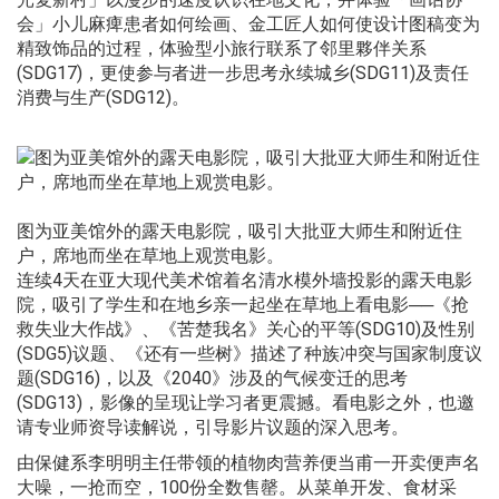
会」小儿麻痺患者如何绘画、金工匠人如何使设计图稿变为
精致饰品的过程，体验型小旅行联系了邻里夥伴关系
(SDG17)，更使参与者进一步思考永续城乡(SDG11)及责任
消费与生产(SDG12)。
图为亚美馆外的露天电影院，吸引大批亚大师生和附近住
户，席地而坐在草地上观赏电影。
连续4天在亚大现代美术馆着名清水模外墙投影的露天电影
院，吸引了学生和在地乡亲一起坐在草地上看电影──《抢
救失业大作战》、《苦楚我名》关心的平等(SDG10)及性别
(SDG5)议题、《还有一些树》描述了种族冲突与国家制度议
题(SDG16)，以及《2040》涉及的气候变迁的思考
(SDG13)，影像的呈现让学习者更震撼。看电影之外，也邀
请专业师资导读解说，引导影片议题的深入思考。
由保健系李明明主任带领的植物肉营养便当甫一开卖便声名
大噪，一抢而空，100份全数售罄。从菜单开发、食材采