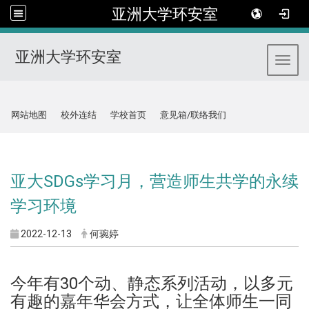
亚洲大学环安室
亚洲大学环安室
Toggl
:::
网站地图
校外连结
学校首页
意见箱/联络我们
:::
亚大SDGs学习月，营造师生共学的永续
学习环境
2022-12-13
何琬婷
今年有30个动、静态系列活动，以多元
有趣的嘉年华会方式，让全体师生一同