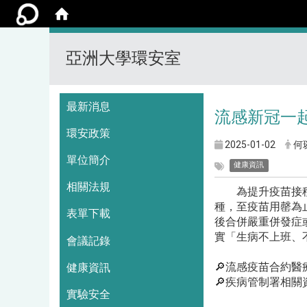
亞洲大學環安室
:::
最新消息
流感新冠一起
環安政策
2025-01-02
何
單位簡介
健康資訊
相關法規
為提升疫苗接種
種，至疫苗用罄為
表單下載
後合併嚴重併發症
實「生病不上班、
會議記錄
🔎流感疫苗合約醫
健康資訊
🔎疾病管制署相關
實驗安全