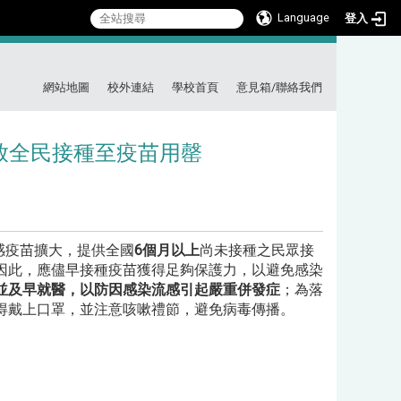
Language
登入
:::
網站地圖
校外連結
學校首頁
意見箱/聯絡我們
開放全民接種至疫苗用罄
感疫苗擴大，提供全國
6個月以上
尚未接種之民眾接
因此，應儘早接種疫苗獲得足夠保護力，以避免感染
並及早就醫，以防因感染流感引起嚴重併發症
；為落
得戴上口罩，並注意咳嗽禮節，避免病毒傳播。