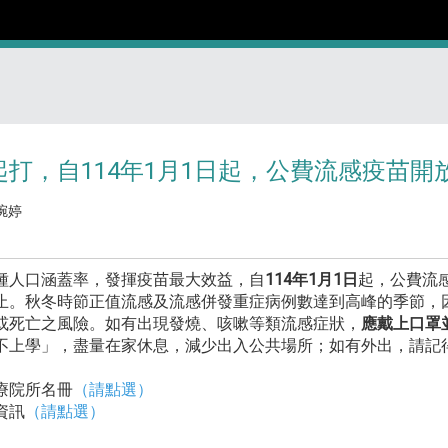
打，自114年1月1日起，公費流感疫苗
琬婷
人口涵蓋率，發揮疫苗最大效益，自
114年
1月1日
起，公費流
止。秋冬時節正值流感及流感併發重症病例數達到高峰的季節，
或死亡之風險。如有出現發燒、咳嗽等類流感症狀，
應戴上口罩
不上學」，盡量在家休息，減少出入公共場所；如有外出，請記
療院所名冊
（請點選）
資訊
（請點選）