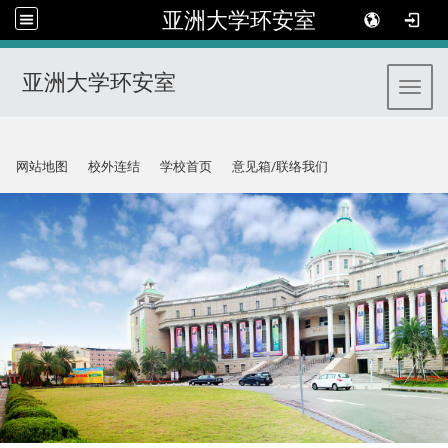
亚洲大学环安室
亚洲大学环安室
Toggl
:::
网站地图
校外连结
学校首页
意见箱/联络我们