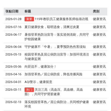
张贴日期
标题
类别
2026-01-28
115年教职员工健康服务医师临场访视
健康资讯
重要
2026-07-16
夏日健康饮食，聪明选食，清爽过炎夏
健康资讯
2026-06-17
暑假登革热防治宣导：落实巡倒清刷，共同守
健康资讯
护校园健康
2026-06-04
守护健康不「中暑」，夏季预防热伤害须知
健康资讯
2026-05-13
校园登革热及屈公病防治宣导：加强环境清洁
健康资讯
与健康监测
2026-05-06
向菸说不，健康加分！
健康资讯
2026-04-16
加强登革热／屈公病防疫，降低传播风险
健康资讯
2026-04-01
AQI警示，健康留意
健康资讯
2026-03-11
关注三高（高血压、高血糖、高血
健康资讯
热门
脂），共同守护肾脏健康
2026-02-13
落实校园登革热／屈公病防治，共同维护健康
健康资讯
环境