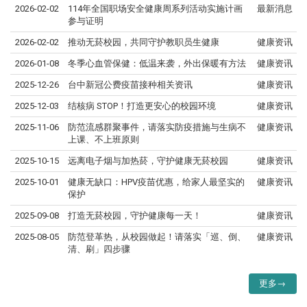
2026-02-02
114年全国职场安全健康周系列活动实施计画
最新消息
参与证明
2026-02-02
推动无菸校园，共同守护教职员生健康
健康资讯
2026-01-08
冬季心血管保健：低温来袭，外出保暖有方法
健康资讯
2025-12-26
台中新冠公费疫苗接种相关资讯
健康资讯
2025-12-03
结核病 STOP！打造更安心的校园环境
健康资讯
2025-11-06
防范流感群聚事件，请落实防疫措施与生病不
健康资讯
上课、不上班原则
2025-10-15
远离电子烟与加热菸，守护健康无菸校园
健康资讯
2025-10-01
健康无缺口：HPV疫苗优惠，给家人最坚实的
健康资讯
保护
2025-09-08
打造无菸校园，守护健康每一天！
健康资讯
2025-08-05
防范登革热，从校园做起！请落实「巡、倒、
健康资讯
清、刷」四步骤
更多→