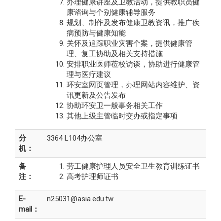
办理健康讲座及卫教活动，提供教职员健
康谘询与个别健康辅导服务
规划、制作及发布健康卫教资讯，推广疾
病预防与健康知能
关怀及追踪职业灾害个案，提供健康管
理、复工协助及相关支持措施
安排职业医师莅校访谈，协助进行健康管
理与医疗建议
环安室网页管理，办理网站内容维护、资
讯更新及公告发布
协助环安卫一般事务相关工作
其他上级主管临时交办或指定事项
分
3364 L104办公室
机：
备
劳工健康护理人员安全卫生教育训练证书
注：
高考护理师证书
E-
n25031@asia.edu.tw
mail：