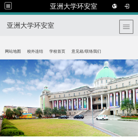
亚洲大学环安室
亚洲大学环安室
Toggl
:::
网站地图
校外连结
学校首页
意见箱/联络我们