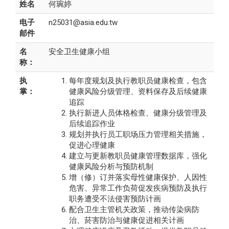
姓名
何琬婷
电子
n25031@asia.edu.tw
邮件
名
安全卫生健康小组
称：
执
每年度规划及执行教职员健康检查，包含
掌：
健康风险分级管理、资料保存及后续健康
追踪
执行新进人员体格检查、健康分级管理及
后续追踪作业
规划并执行员工职场压力管理相关措施，
促进心理健康
建立与更新教职员健康管理数据库，强化
健康风险分析与预防机制
增（修）订并落实母性健康保护、人因性
危害、异常工作负荷促发疾病预防及执行
职务遭受不法侵害预防计画
配合卫生主管机关政策，推动传染病防
治、菸害防治与健康促进相关计画