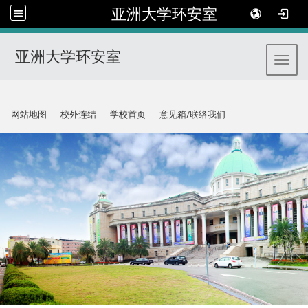
亚洲大学环安室
亚洲大学环安室
Toggl
:::
网站地图
校外连结
学校首页
意见箱/联络我们