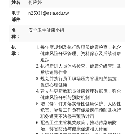
姓名
何琬婷
电子
n25031@asia.edu.tw
邮件
名
安全卫生健康小组
称：
执
每年度规划及执行教职员健康检查，包含
掌：
健康风险分级管理、资料保存及后续健康
追踪
执行新进人员体格检查、健康分级管理及
后续追踪作业
规划并执行员工职场压力管理相关措施，
促进心理健康
建立与更新教职员健康管理数据库，强化
健康风险分析与预防机制
增（修）订并落实母性健康保护、人因性
危害、异常工作负荷促发疾病预防及执行
职务遭受不法侵害预防计画
配合卫生主管机关政策，推动传染病防
治、菸害防治与健康促进相关计画