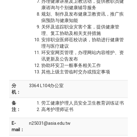
办理健康讲座及卫教活动，提供教职员健
康谘询与个别健康辅导服务
规划、制作及发布健康卫教资讯，推广疾
病预防与健康知能
关怀及追踪职业灾害个案，提供健康管
理、复工协助及相关支持措施
安排职业医师莅校访谈，协助进行健康管
理与医疗建议
环安室网页管理，办理网站内容维护、资
讯更新及公告发布
协助环安卫一般事务相关工作
其他上级主管临时交办或指定事项
分
3364 L104办公室
机：
备
劳工健康护理人员安全卫生教育训练证书
注：
高考护理师证书
E-
n25031@asia.edu.tw
mail：