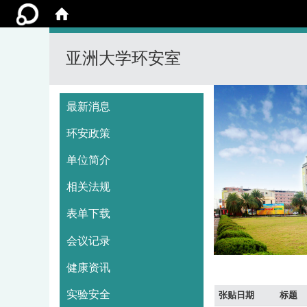
亚洲大学环安室
:::
最新消息
环安政策
单位简介
相关法规
表单下载
会议记录
健康资讯
实验安全
张贴日期
标题