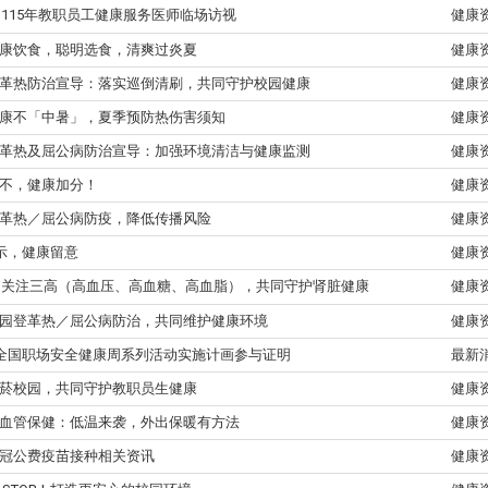
115年教职员工健康服务医师临场访视
健康
康饮食，聪明选食，清爽过炎夏
健康
革热防治宣导：落实巡倒清刷，共同守护校园健康
健康
康不「中暑」，夏季预防热伤害须知
健康
革热及屈公病防治宣导：加强环境清洁与健康监测
健康
不，健康加分！
健康
革热／屈公病防疫，降低传播风险
健康
警示，健康留意
健康
关注三高（高血压、高血糖、高血脂），共同守护肾脏健康
健康
园登革热／屈公病防治，共同维护健康环境
健康
年全国职场安全健康周系列活动实施计画参与证明
最新
菸校园，共同守护教职员生健康
健康
血管保健：低温来袭，外出保暖有方法
健康
冠公费疫苗接种相关资讯
健康